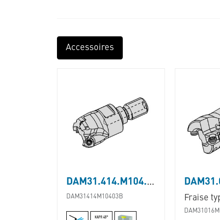
Accessoires
DAM31.414.M104.03B
DAM31414M10403B
Fraise t
DAM31016M