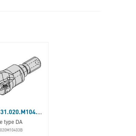
DAM31.020.M104.03B
e type DA
020M10403B