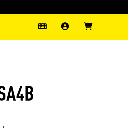
uter à la recherche
0
 SA4B