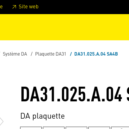
er au pied de page
Aller au menu principal de la page
Sa
e
Site web
Système DA
Plaquette DA31
DA31.025.A.04 SA4B
DA31.025.A.04
DA plaquette