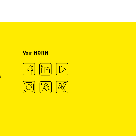
Voir HORN
é