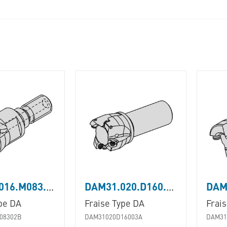
DAM31.016.M083.02B
DAM31.020.D160.03A
ype DA
Fraise Type DA
Frais
08302B
DAM31020D16003A
DAM31