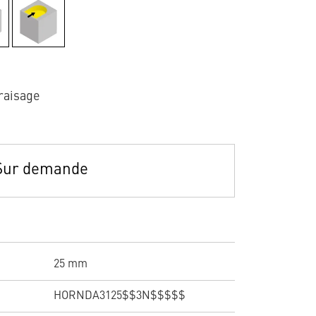
raisage
Sur demande
25 mm
HORNDA3125$$3N$$$$$