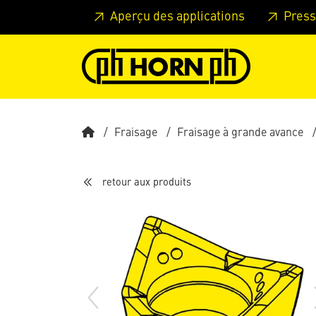
Skip to main content
Passer à l'en-tête de la page
Pass
Aperçu des applications
Press
Fraisage
Fraisage à grande avance
retour aux produits