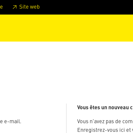
er au pied de page
Aller au menu principal de la page
Sa
e
Site web
Vous êtes un nouveau cl
e e-mail.
Vous n'avez pas de com
Enregistrez-vous ici et