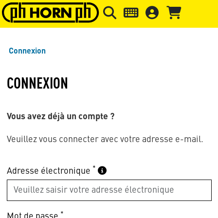
Skip to main content
Passer à l'en-tête de la page
Pass
Connexion
CONNEXION
Vous avez déjà un compte ?
Veuillez vous connecter avec votre adresse e-mail.
*
Adresse électronique
*
Mot de passe