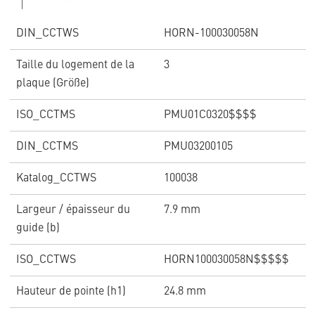
DIN_CCTWS
HORN-100030058N
Taille du logement de la
3
plaque (Größe)
ISO_CCTMS
PMU01C0320$$$$
DIN_CCTMS
PMU03200105
Katalog_CCTWS
100038
Largeur / épaisseur du
7.9 mm
guide (b)
ISO_CCTWS
HORN100030058N$$$$$
Hauteur de pointe (h1)
24.8 mm