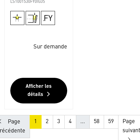
LS1001530FY0IG35
Sur demande
Afficher les
détails
1
2
3
4
...
58
59
Page
Page
suivan
récédente