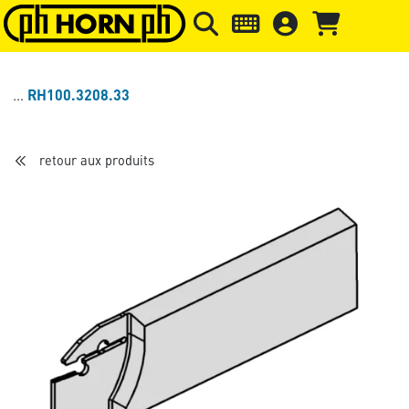
Skip to main content
Passer à l'en-tête de la page
Pass
RH100.3208.33
retour aux produits