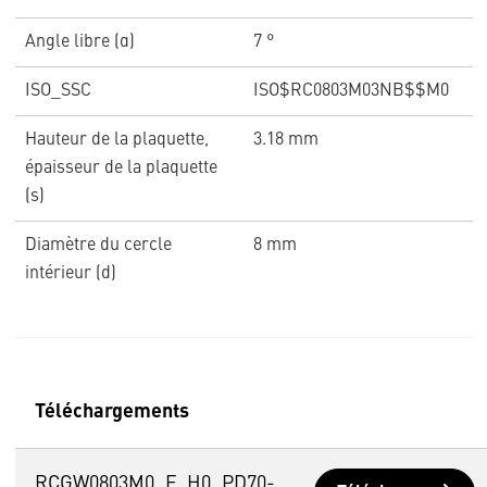
Angle libre (α)
7 °
ISO_SSC
ISO$RC0803M03NB$$M0
Hauteur de la plaquette,
3.18 mm
épaisseur de la plaquette
(s)
Diamètre du cercle
8 mm
intérieur (d)
Téléchargements
RCGW0803M0_F_H0_PD70-