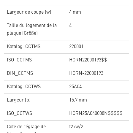
Largeur de coupe (w)
4 mm
Taille du logement de la
4
plaque (Größe)
Katalog_CCTMS
220001
ISO_CCTMS
HORN22000193$$
DIN_CCTMS
HORN-22000193
Katalog_CCTWS
25A04
Largeur (b)
15.7 mm
ISO_CCTWS
HORN25A040008N$$$$$
Cote de réglage de
f2+w/2