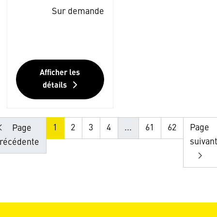
Sur demande
Afficher les
détails
1
2
3
4
...
61
62
Page
Page
suivan
récédente