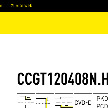
er au pied de page
Aller au menu principal de la page
Sa
e
Site web
CCGT120408N.