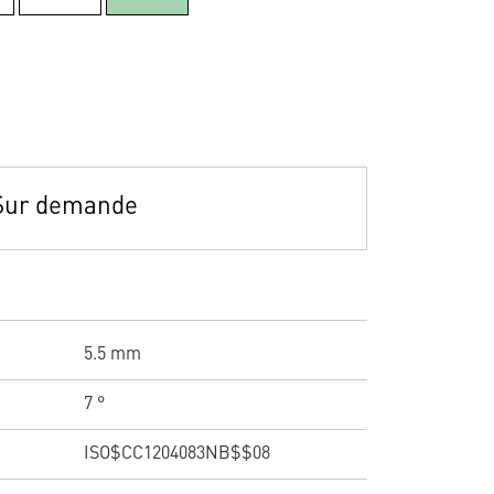
Sur demande
5.5 mm
7 °
ISO$CC1204083NB$$08