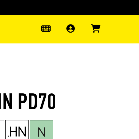
uter à la recherche
0
HN PD70