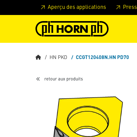
Skip to main content
Passer à l'en-tête de la page
Pass
Aperçu des applications
Press
HN PKD
CCGT120408N.HN PD70
retour aux produits