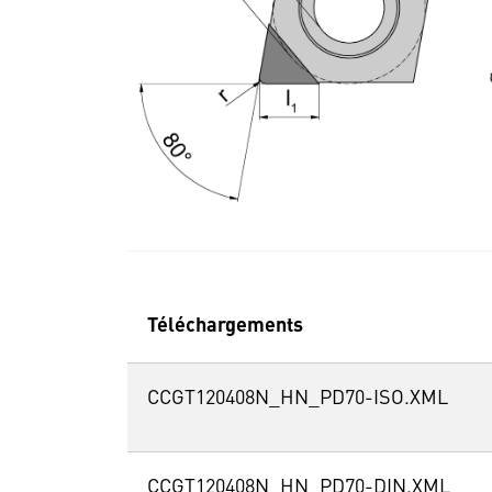
Téléchargements
CCGT120408N_HN_PD70-ISO.XML
CCGT120408N_HN_PD70-DIN.XML