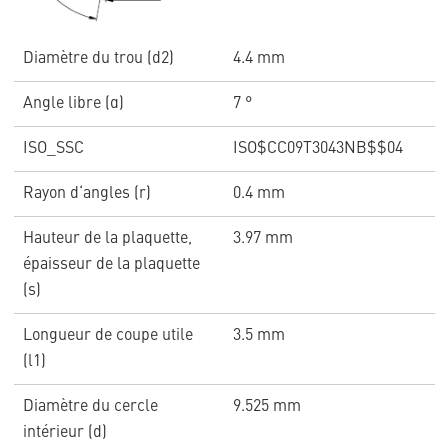
Diamètre du trou (d2)
4.4 mm
Angle libre (α)
7 °
ISO_SSC
ISO$CC09T3043NB$$04
Rayon d‘angles (r)
0.4 mm
Hauteur de la plaquette,
3.97 mm
épaisseur de la plaquette
(s)
Longueur de coupe utile
3.5 mm
(l1)
Diamètre du cercle
9.525 mm
intérieur (d)