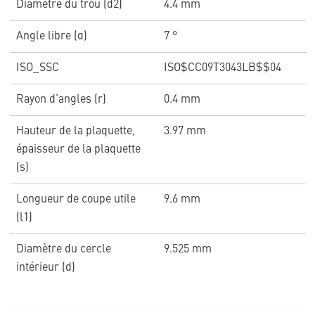
Diamètre du trou (d2)
4.4 mm
Angle libre (α)
7 °
ISO_SSC
ISO$CC09T3043LB$$04
Rayon d‘angles (r)
0.4 mm
Hauteur de la plaquette,
3.97 mm
épaisseur de la plaquette
(s)
Longueur de coupe utile
9.6 mm
(l1)
Diamètre du cercle
9.525 mm
intérieur (d)