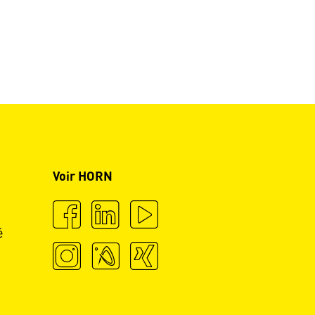
Voir HORN
é