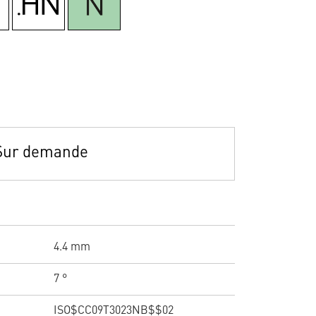
Sur demande
4.4 mm
7 °
ISO$CC09T3023NB$$02