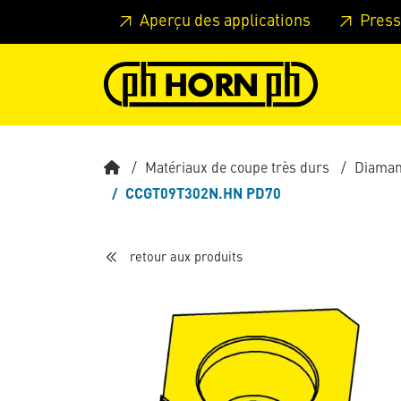
Skip to main content
Passer à l'en-tête de la page
Pass
Aperçu des applications
Press
Matériaux de coupe très durs
Diamant
CCGT09T302N.HN PD70
retour aux produits