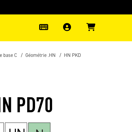
uter à la recherche
0
e base C
Géométrie .HN
HN PKD
HN PD70