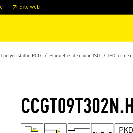
er au pied de page
Aller au menu principal de la page
Sa
e
Site web
 polycristallin PCD
Plaquettes de coupe ISO
ISO forme d
CCGT09T302N.