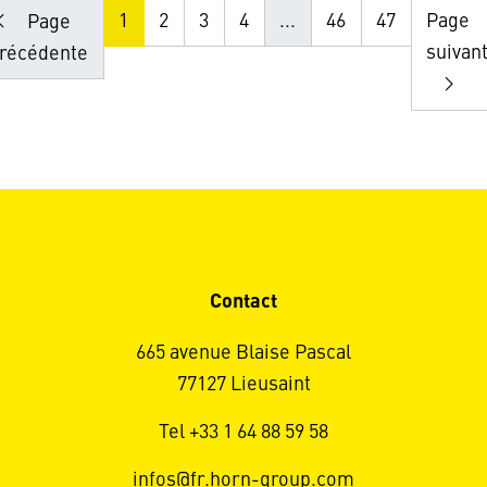
1
2
3
4
...
46
47
Page
Page
suivan
récédente
Contact
665 avenue Blaise Pascal
77127 Lieusaint
Tel +33 1 64 88 59 58
infos@fr.horn-group.com