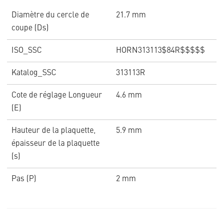
Diamètre du cercle de
21.7 mm
coupe (Ds)
ISO_SSC
HORN313113$84R$$$$$
Katalog_SSC
313113R
Cote de réglage Longueur
4.6 mm
(E)
Hauteur de la plaquette,
5.9 mm
épaisseur de la plaquette
(s)
Pas (P)
2 mm