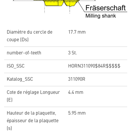
Diamètre du cercle de
17.7 mm
coupe (Ds)
number-of-teeth
3 St.
ISO_SSC
HORN311090$84R$$$$$
Katalog_SSC
311090R
Cote de réglage Longueur
4.4 mm
(E)
Hauteur de la plaquette,
5.95 mm
épaisseur de la plaquette
(s)