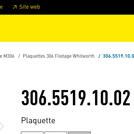
er au pied de page
Aller au menu principal de la page
Sa
e
Site web
e M306
Plaquettes 306 Filetage Whitworth
306.5519.10.
306.5519.10.02
Plaquette