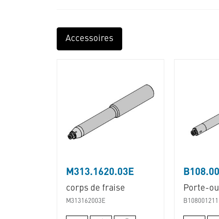
Accessoires
M313.1620.03E
B108.00
corps de fraise
Porte-out
M313162003E
B108001211