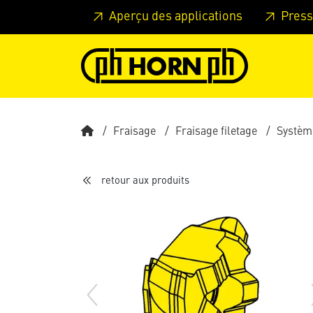
Skip to main content
Passer à l'en-tête de la page
Pass
Aperçu des applications
Press
Fraisage
Fraisage filetage
Systèm
retour aux produits