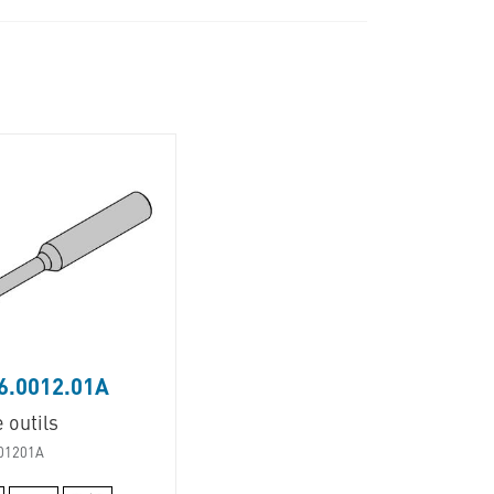
6.0012.01A
 outils
01201A