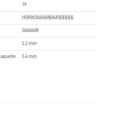
19
HORN306060$84R$$$$$
306060R
2.2 mm
laquette
3.4 mm