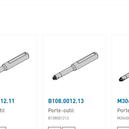
12.11
B108.0012.13
M30
il
Porte-outil
Porte
B108001213
M3060