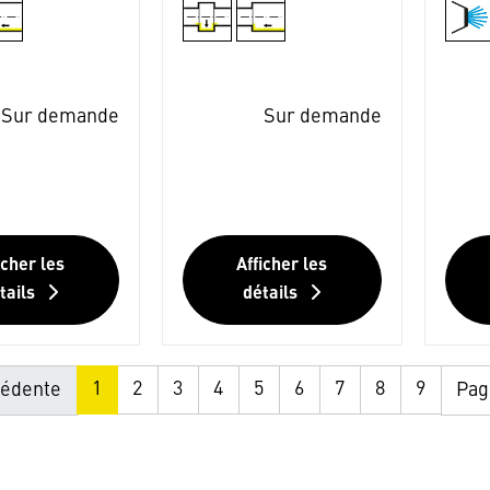
Sur demande
Sur demande
icher les
Afficher les
tails
détails
1
2
3
4
5
6
7
8
9
édente
Pag