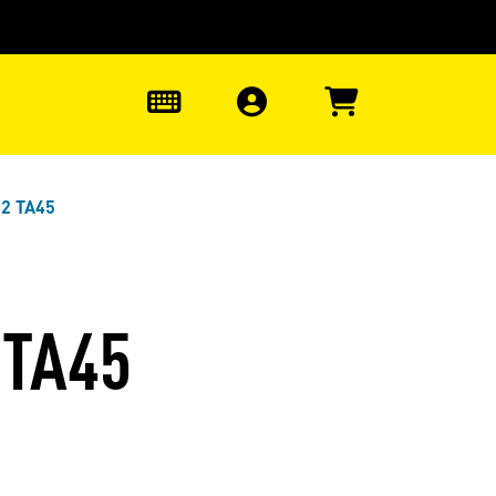
uter à la recherche
0
02 TA45
 TA45