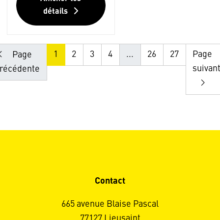
détails
1
2
3
4
...
26
27
Page
Page
suivan
récédente
Contact
665 avenue Blaise Pascal
77127 Lieusaint