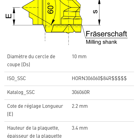
Diamètre du cercle de
10 mm
coupe (Ds)
ISO_SSC
HORN306060$84R$$$$$
Katalog_SSC
306060R
Cote de réglage Longueur
2.2 mm
(E)
Hauteur de la plaquette,
3.4 mm
épaisseur de la plaquette