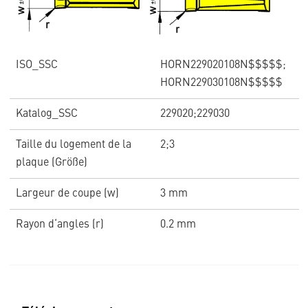
ISO_SSC
HORN229020108N$$$$$;
HORN229030108N$$$$$
Katalog_SSC
229020;229030
Taille du logement de la
2;3
plaque (Größe)
Largeur de coupe (w)
3 mm
Rayon d‘angles (r)
0.2 mm