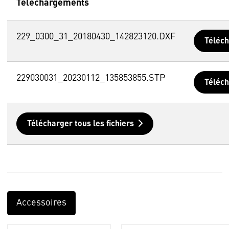
Téléchargements
229_0300_31_20180430_142823120.DXF
Téléc
229030031_20230112_135853855.STP
Téléc
Télécharger tous les fichiers
Accessoires