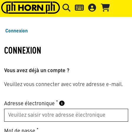
Skip to main content
Passer à l'en-tête de la page
Pass
Connexion
CONNEXION
Vous avez déjà un compte ?
Veuillez vous connecter avec votre adresse e-mail.
*
Adresse électronique
*
Mot de passe