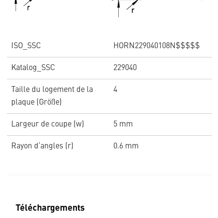
ISO_SSC
HORN229040108N$$$$$
Katalog_SSC
229040
Taille du logement de la
4
plaque (Größe)
Largeur de coupe (w)
5 mm
Rayon d‘angles (r)
0.6 mm
Téléchargements