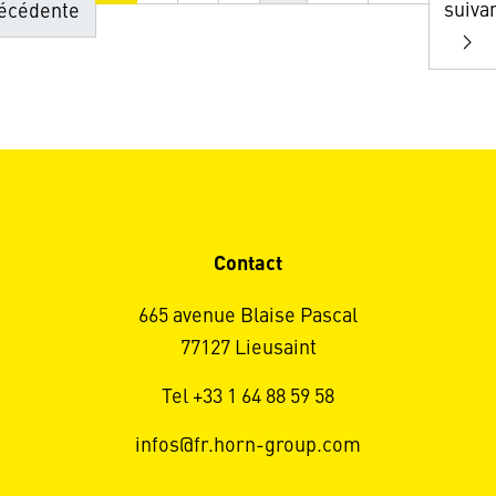
suiva
écédente
Contact
665 avenue Blaise Pascal
77127 Lieusaint
Tel +33 1 64 88 59 58
infos@fr.horn-group.com