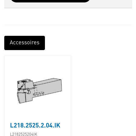
Accessoires
L218.2525.2.04.IK
L2182525204IK