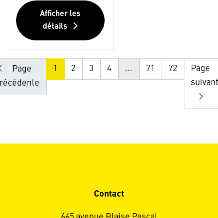
Afficher les
détails
1
2
3
4
...
71
72
Page
Page
suivan
récédente
Contact
665 avenue Blaise Pascal