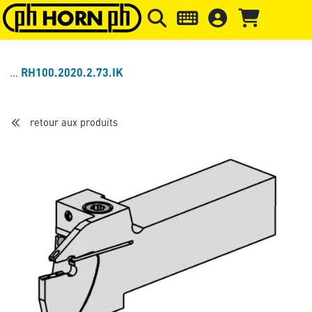
Skip to main content
Passer à l'en-tête de la page
Pass
RH100.2020.2.73.IK
retour aux produits