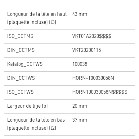
Longueur de la tête en haut
43 mm
(plaquette incluse) (l3)
ISO_CCTMS
VKT01A2020$$$$
DIN_CCTMS
VKT20200115
Katalog_CCTWS
100038
DIN_CCTWS
HORN-100030058N
ISO_CCTWS
HORN100030058N$$$$$
Largeur de tige (b)
20 mm
Longueur de la tête en bas
37 mm
(plaquette incluse) (l2)