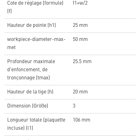
Cote de réglage (formule)
f1+w/2
(f)
Hauteur de pointe (h1)
25 mm
workpiece-diameter-max-
50 mm
met
Profondeur maximale
25.5 mm
d'enfoncement, de
tronçonnage (tmax)
Hauteur de la tige (h)
20 mm
Dimension (Größe)
3
Longueur totale (plaquette
106 mm
incluse) (l1)