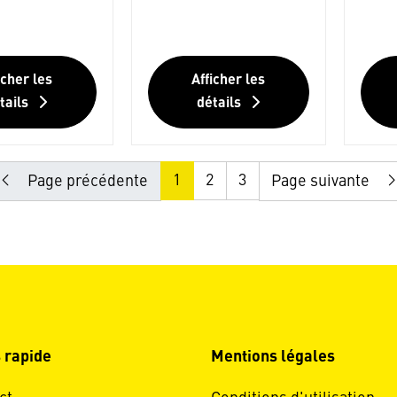
icher les
Afficher les
tails
détails
1
2
3
Page précédente
Page suivante
 rapide
Mentions légales