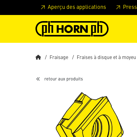
Skip to main content
Passer à l'en-tête de la page
Pass
Aperçu des applications
Press
Fraisage
Fraises à disque et à moyeu
retour aux produits