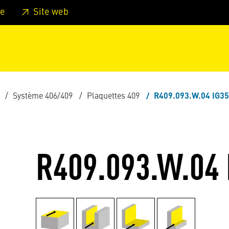
er au pied de page
Aller au menu principal de la page
Sa
e
Site web
Système 406/409
Plaquettes 409
R409.093.W.04 IG35
R409.093.W.04 