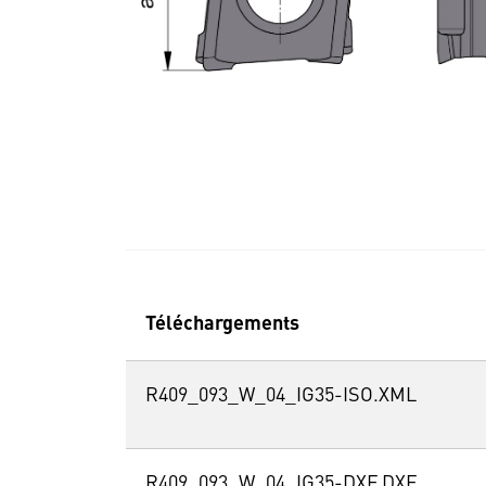
Téléchargements
R409_093_W_04_IG35-ISO.XML
R409_093_W_04_IG35-DXF.DXF