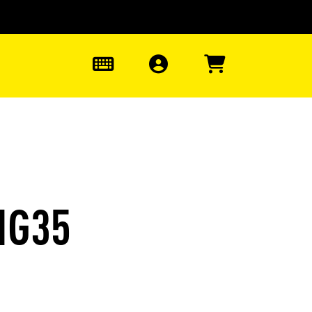
uter à la recherche
0
IG35