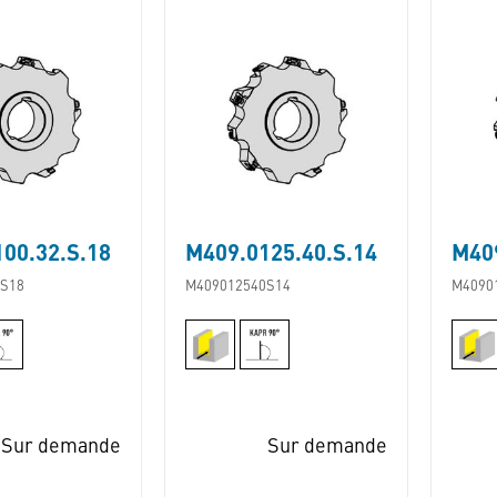
00.32.S.18
M409.0125.40.S.14
M409
S18
M409012540S14
M4090
Sur demande
Sur demande