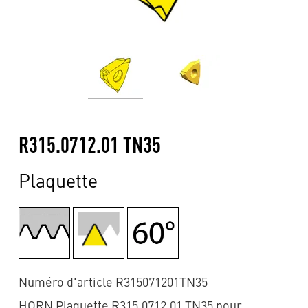
R315.0712.01 TN35
Plaquette
Numéro d'article R315071201TN35
HORN Plaquette R315.0712.01 TN35 pour