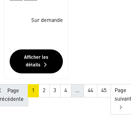
Sur demande
Afficher les
détails
1
2
3
4
...
44
45
Page
Page
suivan
récédente