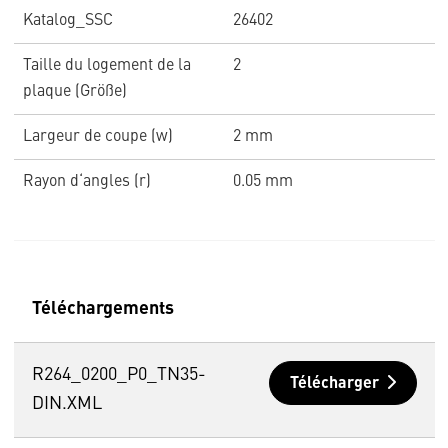
Katalog_SSC
26402
Taille du logement de la
2
plaque (Größe)
Largeur de coupe (w)
2 mm
Rayon d‘angles (r)
0.05 mm
Téléchargements
R264_0200_P0_TN35-
Télécharger
DIN.XML