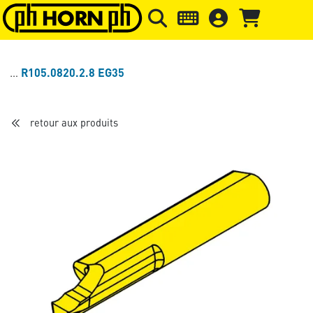
Skip to main content
Passer à l'en-tête de la page
Pass
R105.0820.2.8 EG35
retour aux produits