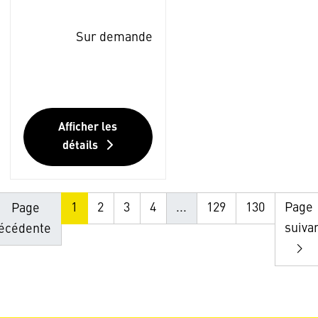
Sur demande
Afficher les
détails
1
2
3
4
...
129
130
Page
Page
suiva
écédente