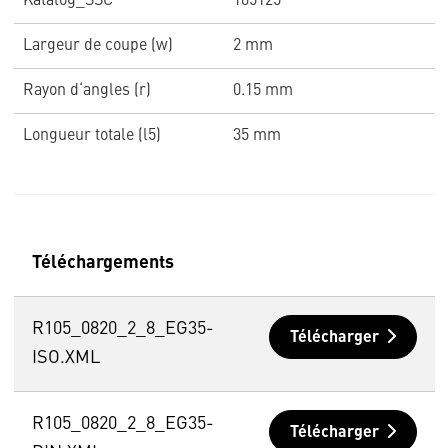
Katalog_SSC
105125
Largeur de coupe (w)
2 mm
Rayon d‘angles (r)
0.15 mm
Longueur totale (l5)
35 mm
Téléchargements
R105_0820_2_8_EG35-
Télécharger
ISO.XML
R105_0820_2_8_EG35-
Télécharger