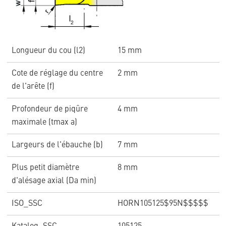
Longueur du cou (l2)
15 mm
Cote de réglage du centre
2 mm
de l'arête (f)
Profondeur de piqûre
4 mm
maximale (tmax a)
Largeurs de l'ébauche (b)
7 mm
Plus petit diamètre
8 mm
d'alésage axial (Da min)
ISO_SSC
HORN105125$95N$$$$$