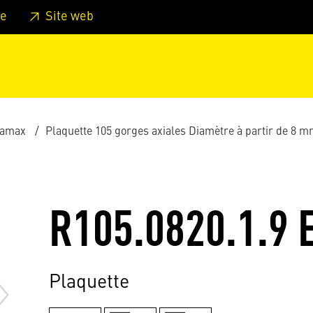
er au pied de page
Aller au menu principal de la page
Sa
e
Site web
ramax
Plaquette 105 gorges axiales Diamètre à partir de 8 
R105.0820.1.9 
Plaquette