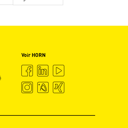
Voir HORN
é