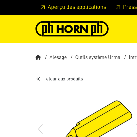
Skip to main content
Passer à l'en-tête de la page
Pass
Aperçu des applications
Press
Alesage
Outils système Urma
Int
retour aux produits