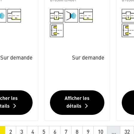
1
B1050012M801
B1050
Sur demande
Sur demande
icher les
Afficher les
tails
détails
1
2
3
4
5
6
7
8
9
10
...
32