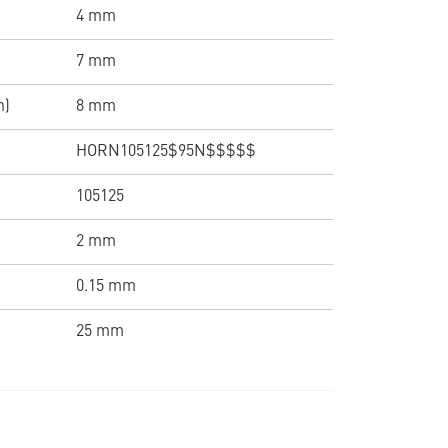
4 mm
7 mm
n)
8 mm
HORN105125$95N$$$$$
105125
2 mm
0.15 mm
25 mm