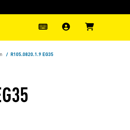
uter à la recherche
0
mm
R105.0820.1.9 EG35
EG35