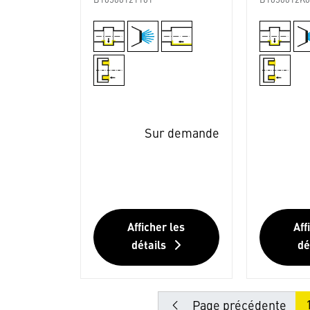
B10500121101
B1050012K0
Sur demande
Afficher les
Aff
détails
dé
Page précédente