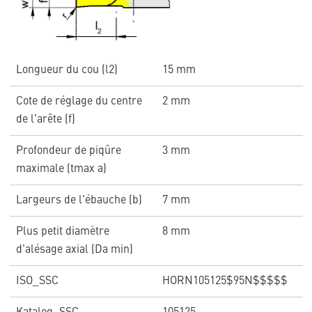
Longueur du cou (l2)
15 mm
Cote de réglage du centre
2 mm
de l'arête (f)
Profondeur de piqûre
3 mm
maximale (tmax a)
Largeurs de l'ébauche (b)
7 mm
Plus petit diamètre
8 mm
d'alésage axial (Da min)
ISO_SSC
HORN105125$95N$$$$$