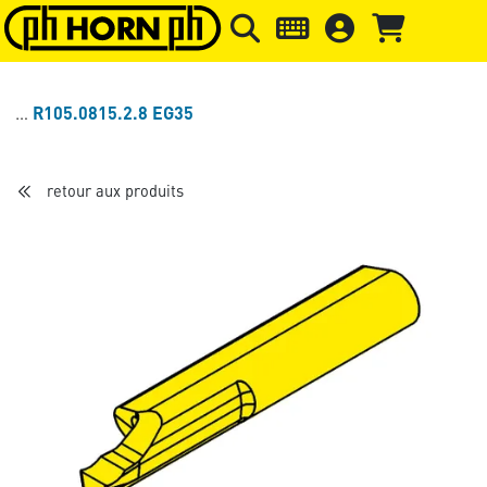
Skip to main content
Passer à l'en-tête de la page
Pass
R105.0815.2.8 EG35
retour aux produits