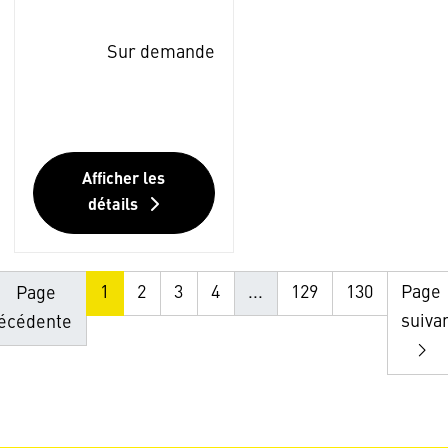
Sur demande
Afficher les
détails
1
2
3
4
...
129
130
Page
Page
suiva
écédente