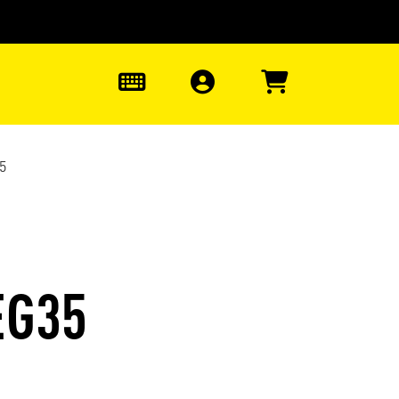
uter à la recherche
0
5
EG35