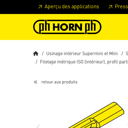
Skip to main content
Passer à l'en-tête de la page
Pass
Aperçu des applications
Press
Usinage intérieur Supermini et Mini
Filetage métrique ISO (intérieur), profil part
retour aux produits