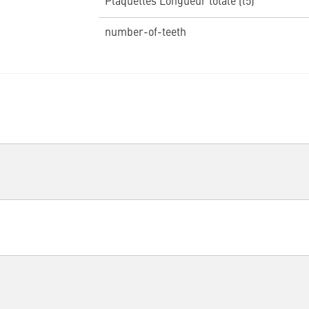
Plaquettes Longueur totale (l5)
number-of-teeth