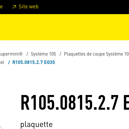
er au pied de page
Aller au menu principal de la page
Sa
e
Site web
Supermini®
Système 105
Plaquettes de coupe Système 10
iel
R105.0815.2.7 EG35
R105.0815.2.7 
plaquette