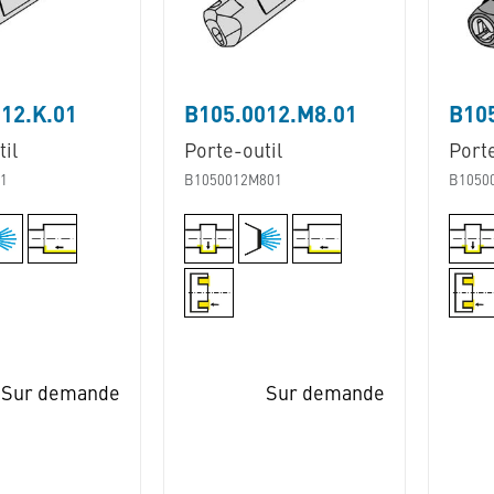
12.K.01
B105.0012.M8.01
B105
il
Porte-outil
Porte
1
B1050012M801
B1050
Sur demande
Sur demande