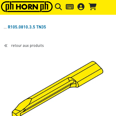
Skip to main content
Passer à l'en-tête de la page
Pass
R105.0810.3.5 TN35
retour aux produits