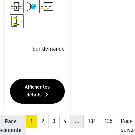
Sur demande
Afficher les
détails
1
2
3
4
...
134
135
Page
Page
suiva
écédente