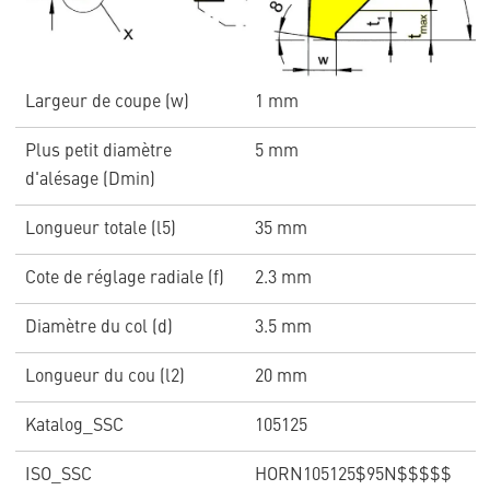
Largeur de coupe (w)
1 mm
Plus petit diamètre
5 mm
d'alésage (Dmin)
Longueur totale (l5)
35 mm
Cote de réglage radiale (f)
2.3 mm
Diamètre du col (d)
3.5 mm
Longueur du cou (l2)
20 mm
Katalog_SSC
105125
ISO_SSC
HORN105125$95N$$$$$