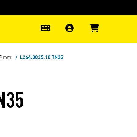
uter à la recherche
0
,5 mm
L264.0825.10 TN35
N35