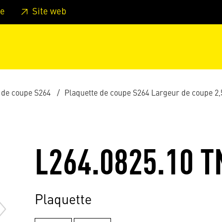
er au pied de page
Aller au menu principal de la page
Sa
e
Site web
 de coupe S264
Plaquette de coupe S264 Largeur de coupe 2
L264.0825.10 T
Plaquette