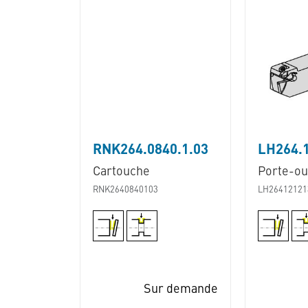
RNK264.0840.1.03
LH264.
Cartouche
Porte-out
RNK2640840103
LH26412121
Sur demande