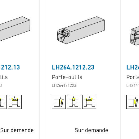
1212.13
LH264.1212.23
LH2
ils
Porte-outils
Porte
3
LH264121223
LH264
Sur demande
Sur demande