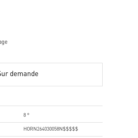
age
Sur demande
8 °
HORN264030058N$$$$$