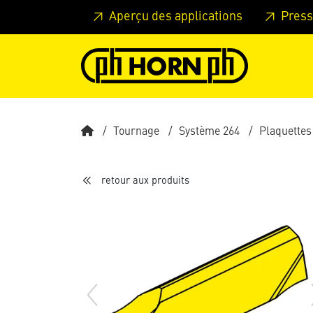
Skip to main content
Passer à l'en-tête de la page
Pass
Aperçu des applications
Press
Tournage
Système 264
Plaquettes
retour aux produits