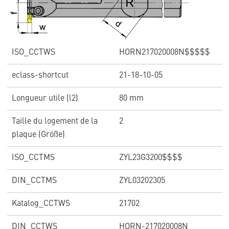
ISO_CCTWS
HORN217020008N$$$$$
eclass-shortcut
21-18-10-05
Longueur utile (l2)
80 mm
Taille du logement de la
2
plaque (Größe)
ISO_CCTMS
ZYL23G3200$$$$
DIN_CCTMS
ZYL03202305
Katalog_CCTWS
21702
DIN_CCTWS
HORN-217020008N