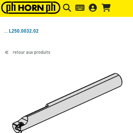
Skip to main content
Passer à l'en-tête de la page
Pass
L250.0032.02
retour aux produits