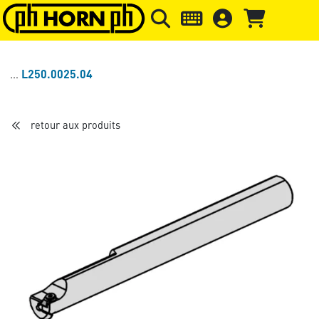
Skip to main content
Passer à l'en-tête de la page
Pass
L250.0025.04
retour aux produits