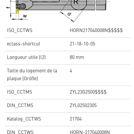
ISO_CCTWS
HORN217040008N$$$$$
eclass-shortcut
21-18-10-05
Longueur utile (l2)
80 mm
Taille du logement de la
4
plaque (Größe)
ISO_CCTMS
ZYL23G2500$$$$
DIN_CCTMS
ZYL02502305
Katalog_CCTWS
21704
DIN_CCTWS
HORN-217040008N