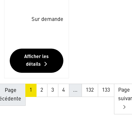
Sur demande
Afficher les
détails
1
2
3
4
...
132
133
Page
Page
suiva
écédente