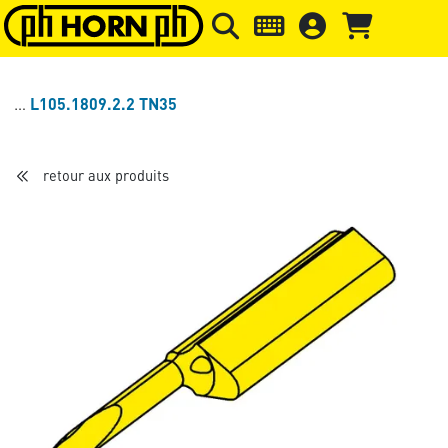
Skip to main content
Passer à l'en-tête de la page
Pass
L105.1809.2.2 TN35
retour aux produits