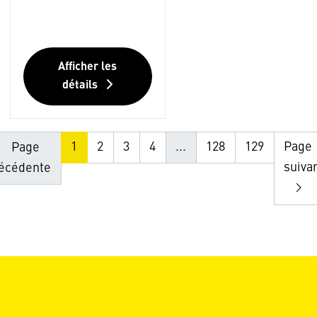
Afficher les
détails
1
2
3
4
...
128
129
Page
Page
suiva
écédente