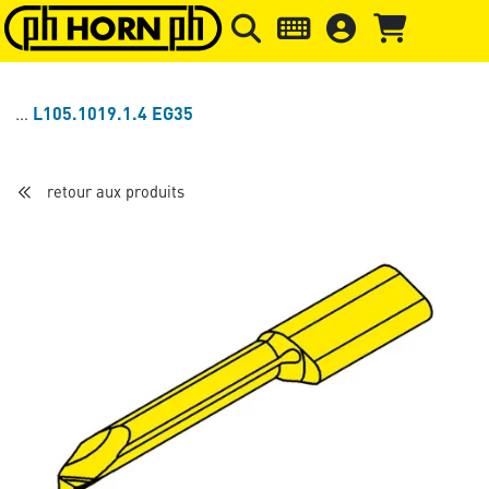
Skip to main content
Passer à l'en-tête de la page
Pass
L105.1019.1.4 EG35
retour aux produits