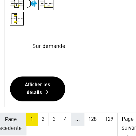
Sur demande
Afficher les
détails
1
2
3
4
...
128
129
Page
Page
suiva
écédente