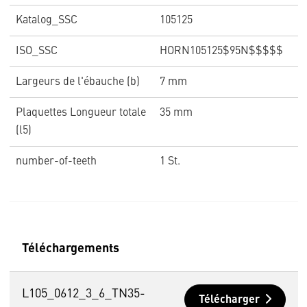
Katalog_SSC
105125
ISO_SSC
HORN105125$95N$$$$$
Largeurs de l'ébauche (b)
7 mm
Plaquettes Longueur totale
35 mm
(l5)
number-of-teeth
1 St.
Téléchargements
L105_0612_3_6_TN35-
Télécharger