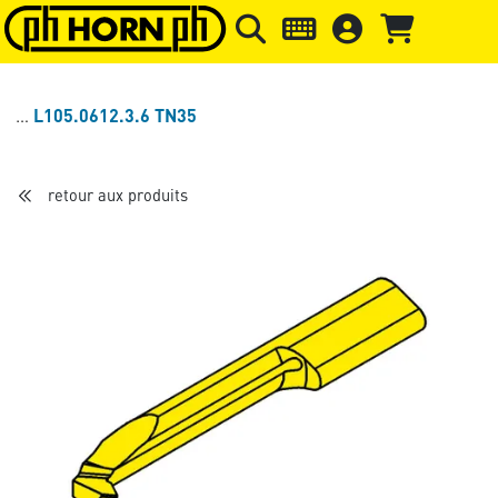
Skip to main content
Passer à l'en-tête de la page
Pass
L105.0612.3.6 TN35
retour aux produits