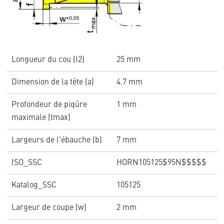
Longueur du cou (l2)
25 mm
Dimension de la tête (a)
4.7 mm
Profondeur de piqûre
1 mm
maximale (tmax)
Largeurs de l'ébauche (b)
7 mm
ISO_SSC
HORN105125$95N$$$$$
Katalog_SSC
105125
Largeur de coupe (w)
2 mm