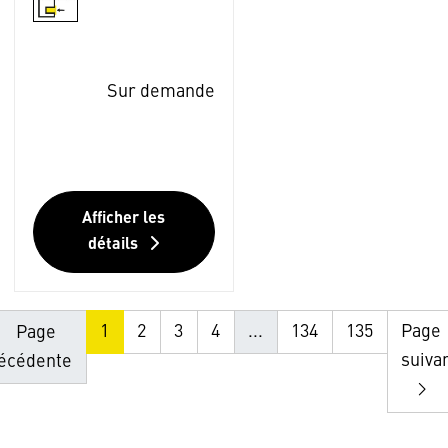
Sur demande
Afficher les
détails
1
2
3
4
...
134
135
Page
Page
suiva
écédente