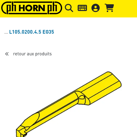
Skip to main content
Passer à l'en-tête de la page
Pass
L105.0200.4.5 EG35
retour aux produits