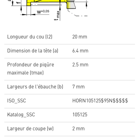
Longueur du cou (l2)
20 mm
Dimension de la tête (a)
6.4 mm
Profondeur de piqûre
2.5 mm
maximale (tmax)
Largeurs de l'ébauche (b)
7 mm
ISO_SSC
HORN105125$95N$$$$$
Katalog_SSC
105125
Largeur de coupe (w)
2 mm