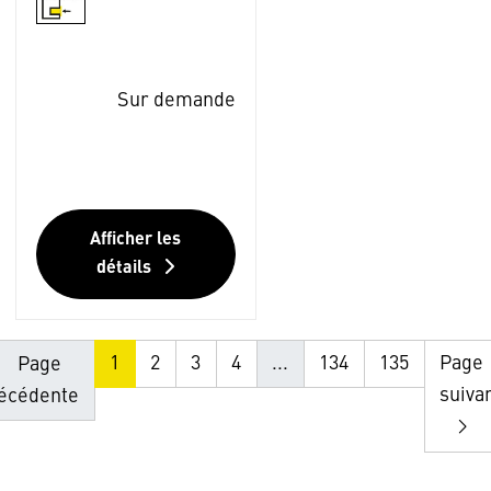
Sur demande
Afficher les
détails
1
2
3
4
...
134
135
Page
Page
suiva
écédente