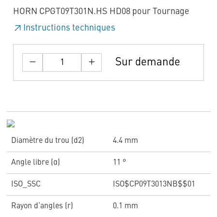
HORN CPGT09T301N.HS HD08 pour Tournage
Instructions techniques
Sur demande
Diamètre du trou (d2)
4.4 mm
Angle libre (α)
11 °
ISO_SSC
ISO$CP09T3013NB$$01
Rayon d‘angles (r)
0.1 mm