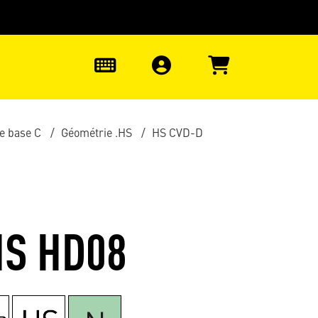
uter à la recherche
0
e base C
Géométrie .HS
HS CVD-D
HS HD08