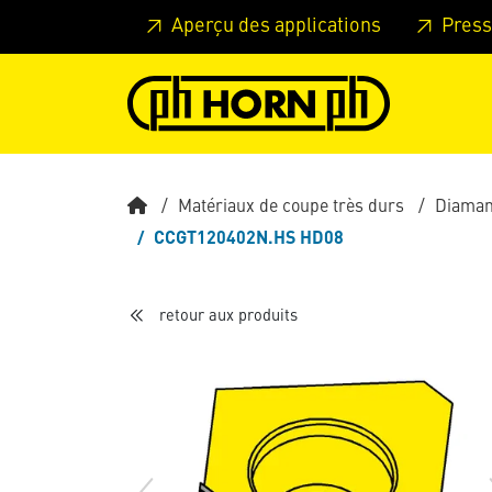
Skip to main content
Passer à l'en-tête de la page
Pass
Aperçu des applications
Press
Matériaux de coupe très durs
Diamant
CCGT120402N.HS HD08
retour aux produits