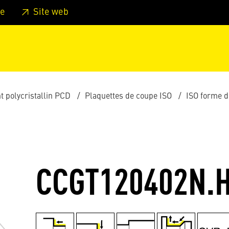
er au pied de page
Aller au menu principal de la page
Sa
e
Site web
 polycristallin PCD
Plaquettes de coupe ISO
ISO forme d
CCGT120402N.