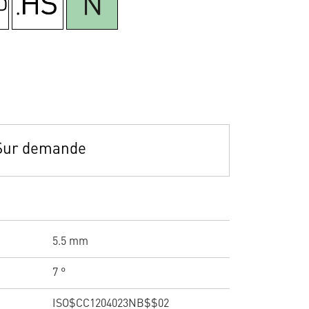
Sur demande
5.5 mm
7 °
ISO$CC1204023NB$$02