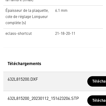
la rainure (tmax)
Épaisseur de la plaquette,
6.1 mm
cote de réglage Longueur
complète (s)
eclass-shortcut
21-18-20-11
Téléchargements
632L815200.DXF
Télécha
632L815200_20230112_151623206.STP
Télécha