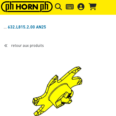
Skip to main content
Passer à l'en-tête de la page
Pass
632.L815.2.00 AN25
retour aux produits