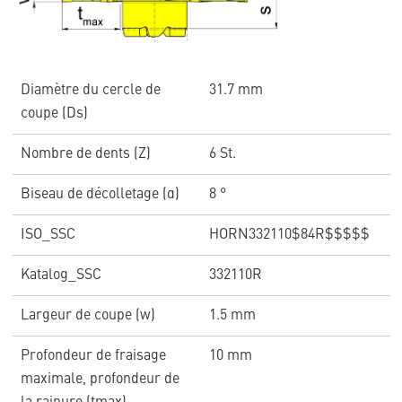
Diamètre du cercle de
31.7 mm
coupe (Ds)
Nombre de dents (Z)
6 St.
Biseau de décolletage (α)
8 °
ISO_SSC
HORN332110$84R$$$$$
Katalog_SSC
332110R
Largeur de coupe (w)
1.5 mm
Profondeur de fraisage
10 mm
maximale, profondeur de