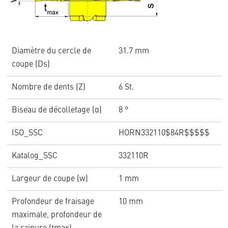
Diamètre du cercle de
31.7 mm
coupe (Ds)
Nombre de dents (Z)
6 St.
Biseau de décolletage (α)
8 °
ISO_SSC
HORN332110$84R$$$$$
Katalog_SSC
332110R
Largeur de coupe (w)
1 mm
Profondeur de fraisage
10 mm
maximale, profondeur de