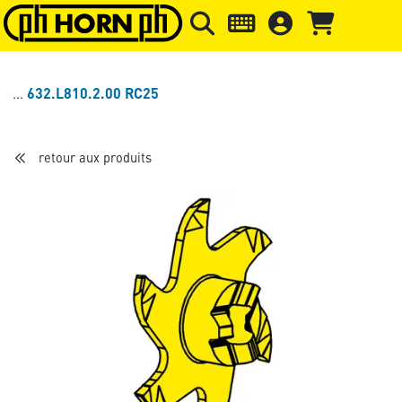
Skip to main content
Passer à l'en-tête de la page
Pass
632.L810.2.00 RC25
retour aux produits