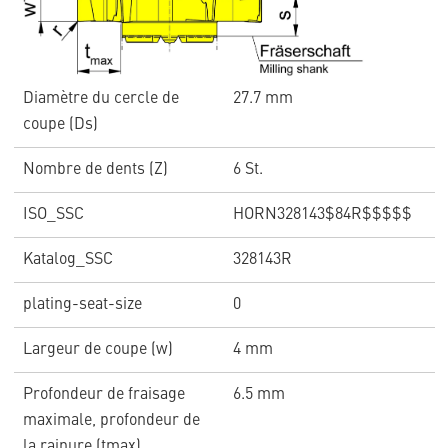
Diamètre du cercle de
27.7 mm
coupe (Ds)
Nombre de dents (Z)
6 St.
ISO_SSC
HORN328143$84R$$$$$
Katalog_SSC
328143R
plating-seat-size
0
Largeur de coupe (w)
4 mm
Profondeur de fraisage
6.5 mm
maximale, profondeur de
la rainure (tmax)