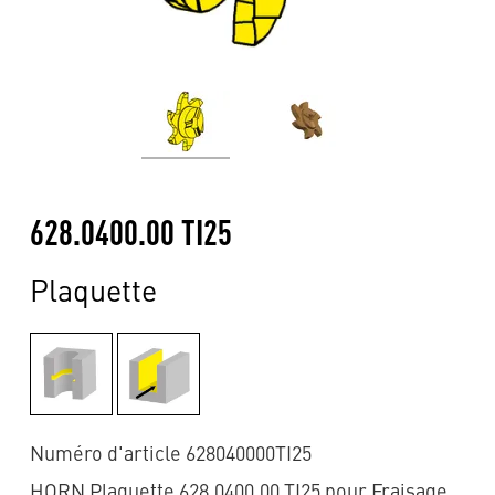
628.0400.00 TI25
Plaquette
Numéro d'article 628040000TI25
HORN Plaquette 628.0400.00 TI25 pour Fraisage