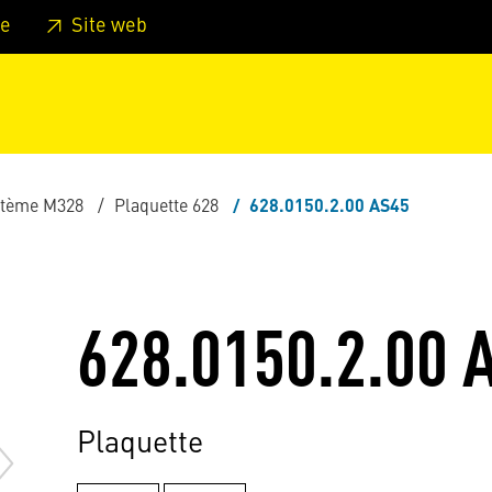
er au pied de page
Aller au menu principal de la page
Sa
e
Site web
stème M328
Plaquette 628
628.0150.2.00 AS45
628.0150.2.00 
Plaquette