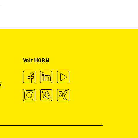
Voir HORN
é