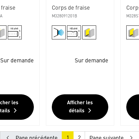
 fraise
Corps de fraise
Corps
1A
M328091201B
M328S
Sur demande
Sur demande
icher les
Afficher les
tails
détails
1
2
Page précédente
Page suivante