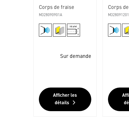
Corps de fraise
Corps de
M328090901A
M32809120
Sur demande
Afficher les
Aff
détails
dé