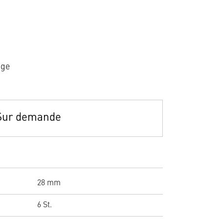
age
Sur demande
28 mm
6 St.