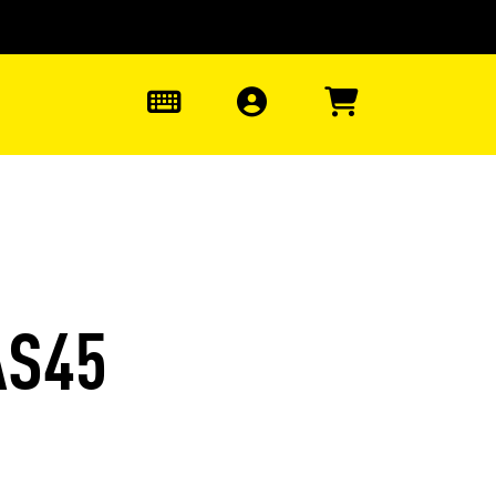
uter à la recherche
0
AS45