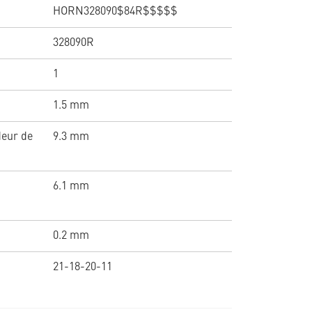
HORN328090$84R$$$$$
328090R
1
1.5 mm
deur de
9.3 mm
6.1 mm
0.2 mm
21-18-20-11