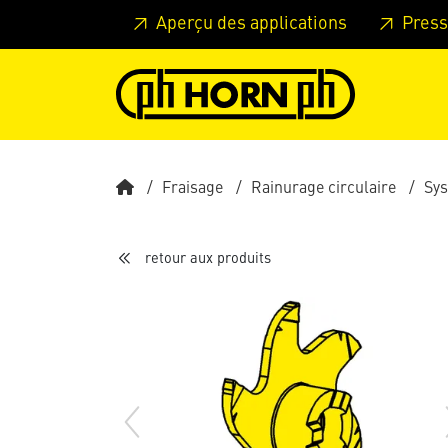
Skip to main content
Passer à l'en-tête de la page
Pass
Aperçu des applications
Press
Fraisage
Rainurage circulaire
Sy
retour aux produits