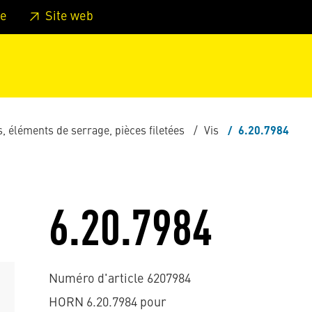
er au pied de page
Aller au menu principal de la page
Sa
e
Site web
s, éléments de serrage, pièces filetées
Vis
6.20.7984
6.20.7984
Numéro d'article 6207984
HORN 6.20.7984 pour