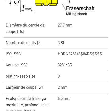
Diamètre du cercle de
27.7 mm
coupe (Ds)
Nombre de dents (Z)
3 St.
ISO_SSC
HORN328143$84R$$$$$
Katalog_SSC
328143R
plating-seat-size
0
Largeur de coupe (w)
2 mm
Profondeur de fraisage
6.5 mm
maximale, profondeur de