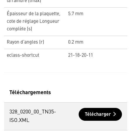
la rainure (tmax)
Épaisseur de la plaquette,
5.7 mm
cote de réglage Longueur
complète (s)
Rayon d‘angles (r)
0.2 mm
eclass-shortcut
21-18-20-11
Téléchargements
328_0200_00_TN35-
Télécharger
ISO.XML