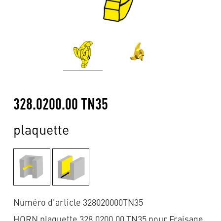
328.0200.00 TN35
plaquette
Numéro d'article 328020000TN35
HORN plaquette 328.0200.00 TN35 pour Fraisage