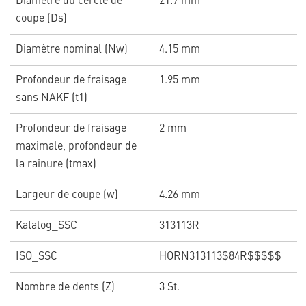
Diamètre du cercle de
21.7 mm
coupe (Ds)
Diamètre nominal (Nw)
4.15 mm
Profondeur de fraisage
1.95 mm
sans NAKF (t1)
Profondeur de fraisage
2 mm
maximale, profondeur de
la rainure (tmax)
Largeur de coupe (w)
4.26 mm
Katalog_SSC
313113R
ISO_SSC
HORN313113$84R$$$$$
Nombre de dents (Z)
3 St.