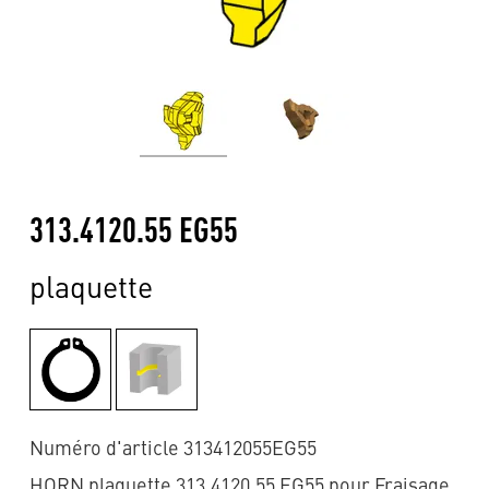
313.4120.55 EG55
plaquette
Numéro d'article 313412055EG55
HORN plaquette 313.4120.55 EG55 pour Fraisage