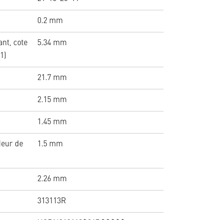
0.2 mm
nt, cote
5.34 mm
1)
21.7 mm
2.15 mm
1.45 mm
deur de
1.5 mm
2.26 mm
313113R