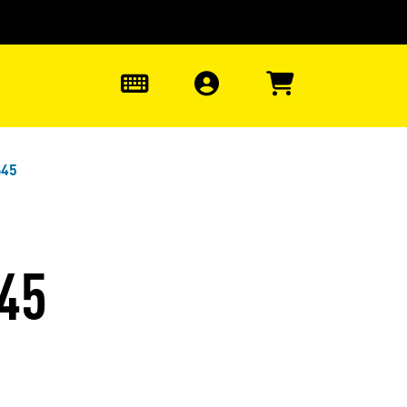
uter à la recherche
0
S45
45