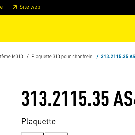
er au pied de page
Aller au menu principal de la page
Sa
e
Site web
stème M313
Plaquette 313 pour chanfrein
313.2115.35 A
313.2115.35 AS
Plaquette