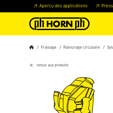
Skip to main content
Passer à l'en-tête de la page
Pass
Aperçu des applications
Press
Fraisage
Rainurage circulaire
Sy
retour aux produits