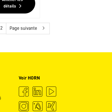
Afficher les
détails
12
Page suivante
Voir HORN
é