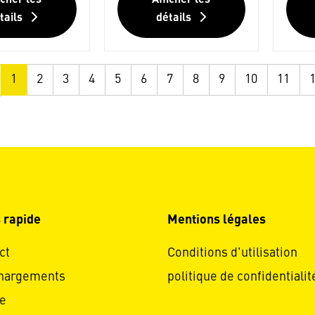
icher les
Afficher les
tails
détails
1
2
3
4
5
6
7
8
9
10
11
 rapide
Mentions légales
ct
Conditions d'utilisation
hargements
politique de confidentialit
e