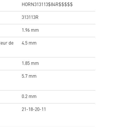
HORN313113$84R$$$$$
313113R
1.96 mm
deur de
4.5 mm
1.85 mm
5.7 mm
0.2 mm
21-18-20-11