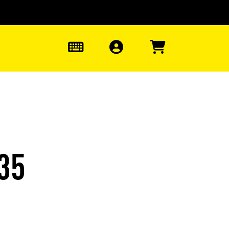
uter à la recherche
0
35