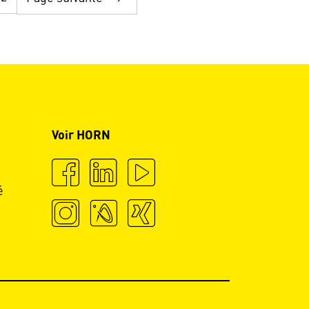
Voir HORN
é