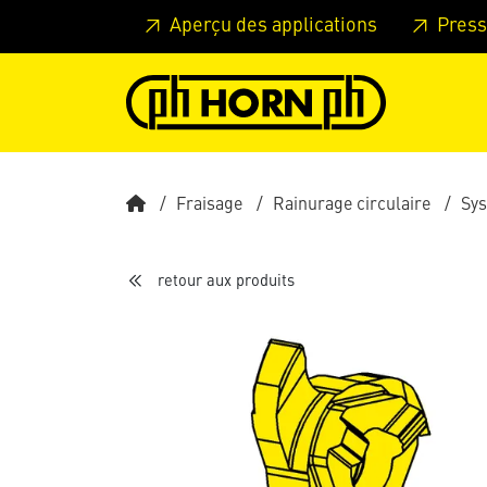
Skip to main content
Passer à l'en-tête de la page
Pass
Aperçu des applications
Press
Fraisage
Rainurage circulaire
Sy
retour aux produits