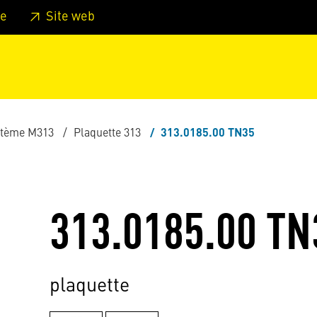
er au pied de page
Aller au menu principal de la page
Sa
e
Site web
stème M313
Plaquette 313
313.0185.00 TN35
313.0185.00 TN
plaquette