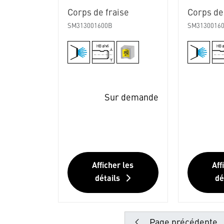
Corps de fraise
Corps de
SM313001600B
SM3130016
Sur demande
Afficher les
Aff
détails
dé
Page précédente