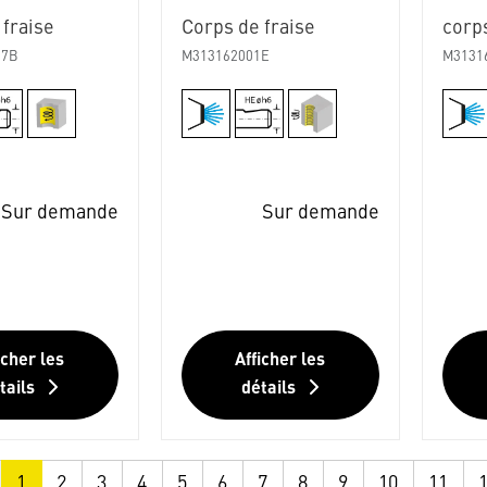
 fraise
Corps de fraise
corps
07B
M313162001E
M3131
Sur demande
Sur demande
icher les
Afficher les
tails
détails
1
2
3
4
5
6
7
8
9
10
11