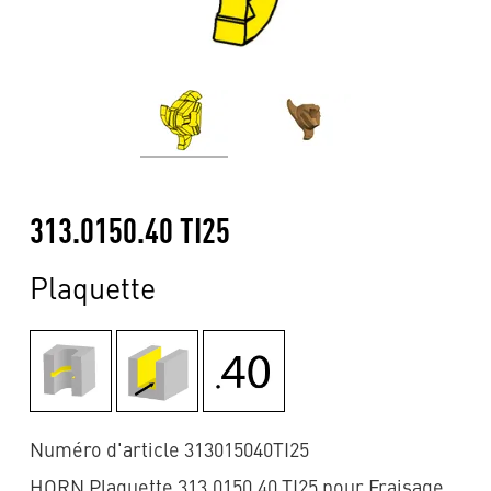
313.0150.40 TI25
Plaquette
Numéro d'article 313015040TI25
HORN Plaquette 313.0150.40 TI25 pour Fraisage