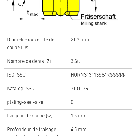
Diamètre du cercle de
21.7 mm
coupe (Ds)
Nombre de dents (Z)
3 St.
ISO_SSC
HORN313113$84R$$$$$
Katalog_SSC
313113R
plating-seat-size
0
Largeur de coupe (w)
1.5 mm
Profondeur de fraisage
4.5 mm