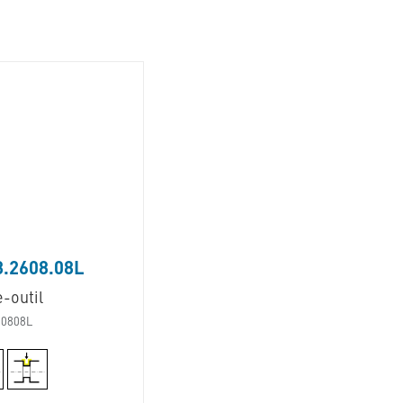
8.2608.08L
-outil
60808L