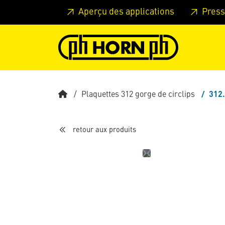
Skip to main content
Passer à l'en-tête de la page
Pass
Aperçu des applications
Press
Plaquettes 312 gorge de circlips
312
retour aux produits