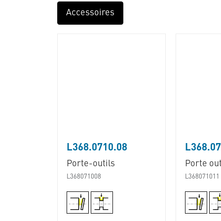
Accessoires
L368.0710.08
L368.07
Porte-outils
Porte out
L368071008
L368071011