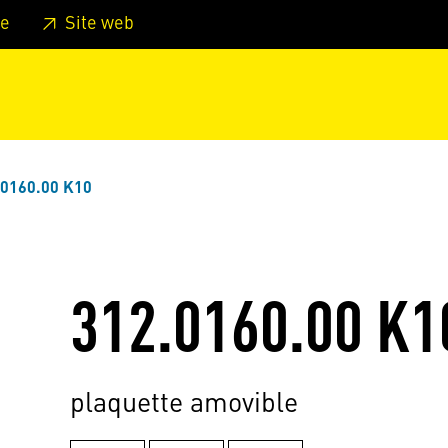
er au pied de page
Aller au menu principal de la page
Sa
e
Site web
.0160.00 K10
312.0160.00 K1
plaquette amovible