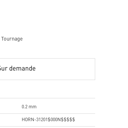
r Tournage
Sur demande
0.2 mm
HORN-31201$000N$$$$$