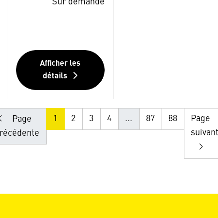
Sur demande
Afficher les
détails
1
2
3
4
...
87
88
Page
Page
suivan
récédente