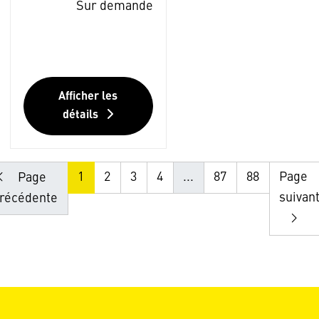
Sur demande
Afficher les
détails
1
2
3
4
...
87
88
Page
Page
suivan
récédente